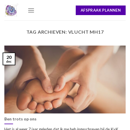
Skip
AFSPRAAK PLANNEN
to
content
TAG ARCHIEVEN:
VLUCHT MH17
20
dec
Ben trots op ons
Het is al weer 7 jaar geleden dat ik me heb ingeschreven bij de KvK.