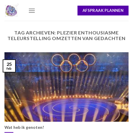
Skip
AFSPRAAK PLANNEN
to
content
TAG ARCHIEVEN:
PLEZIER ENTHOUSIASME
TELEURSTELLING OMZETTEN VAN GEDACHTEN
25
feb
Wat heb ik genoten!