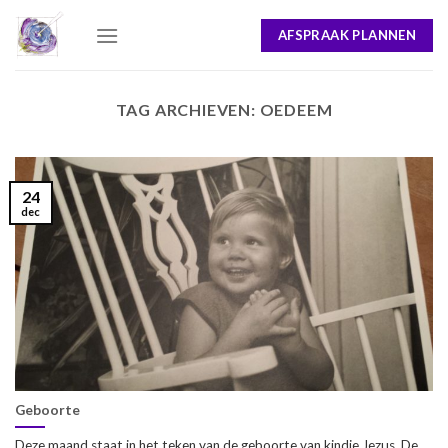
Skip
AFSPRAAK PLANNEN
to
content
TAG ARCHIEVEN:
OEDEEM
24
dec
Geboorte
Deze maand staat in het teken van de geboorte van kindje Jezus. De