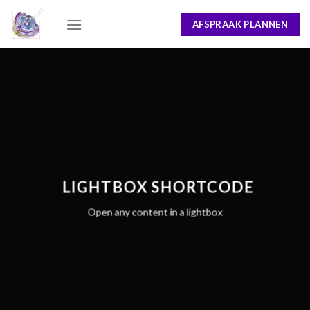
Skip
AFSPRAAK PLANNEN
to
content
LIGHTBOX SHORTCODE
Open any content in a lightbox