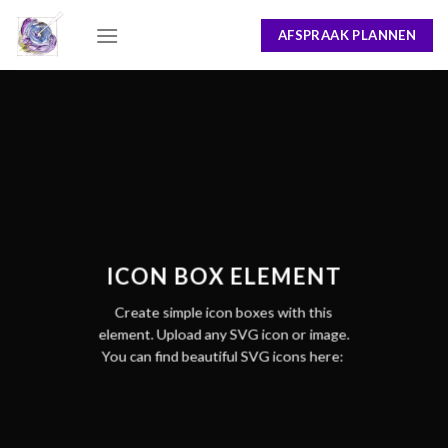
Skip
AFSPRAAK PLANNEN
to
content
ICON BOX ELEMENT
Create simple icon boxes with this
element. Upload any SVG icon or image.
You can find beautiful SVG icons here: